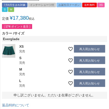
7月8月生まれ対象
インナーショーツ付
お誕生日クーポン
送料無料
XS
S
M
¥
17,380
定価
税込
[
174
ポイント進呈 ]
カラー
サイズ
Everglade
XS
再入荷お知らせ
完売
S
再入荷お知らせ
完売
M
再入荷お知らせ
完売
L
再入荷お知らせ
完売
申し訳ございません。ただいま在庫がございません。
返品特約について