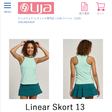
MENU
購入履歴
カート
テニスウェア･レディース専門店｜LIJA リージャ《公式》
ONLINESHOP