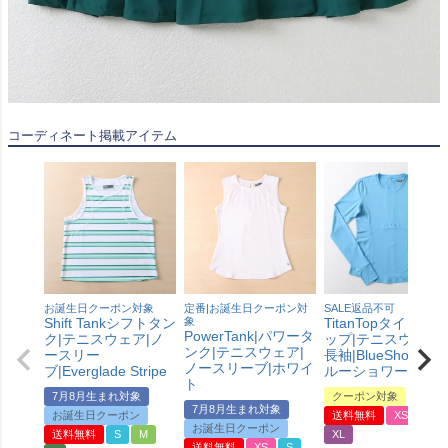
コーディネート掲載アイテム
お誕生日クーポン対象
定番|お誕生日クーポン対
SALE返品不可
Shift Tankシフトタン
象
TitanTopタイタント
PowerTank|パワータ
ク|テニスウェア|ノ
ップ|テニスウェア|
ンク|テニスウェア|
ースリー
長袖|BlueShoresブ
ノースリーブ|ホワイ
ブ|Everglade Stripe
ルーショワーズ
ト
7月8月生まれ対象
クーポン対象
7月8月生まれ対象
お誕生日クーポン
送料無料
XS
L
お誕生日クーポン
送料無料
S
M
XL
送料無料
XS
S