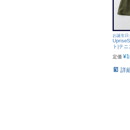
お誕生日
Upri
ト|テニス
¥
1
定価
詳