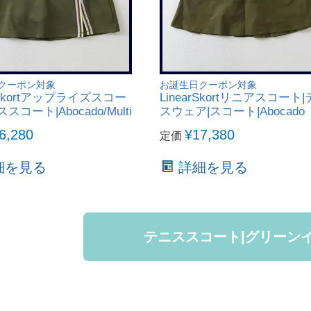
クーポン対象
お誕生日クーポン対象
seSkortアップライズスコー
LinearSkortリニアスコート
スコート|Abocado/Multi
スウェア|スコート|Abocado
6,280
¥
17,380
定価
細を見る
詳細を見る
テニススコート|グリーン