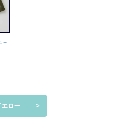
|テニ
イエロー