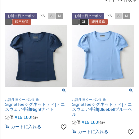
お誕生日クーポン
XS
S
M
お誕生日クーポン
XS
S
M
L
即日発送
L
XL
即日発送
お誕生日クーポン対象
お誕生日クーポン対象
SignetTeeシグネットティ|テニ
SignetTeeシグネットティ|テニ
スウェア半袖Nightナイト
スウェア半袖|Bluebellブルーベ
ル
定価
¥
15,180
税込
定価
¥
15,180
税込
カートに入れる
カートに入れる