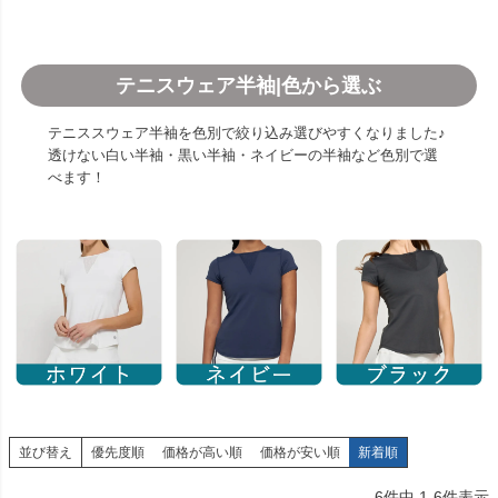
テニスウェア半袖|色から選ぶ
テニススウェア半袖を色別で絞り込み選びやすくなりました♪
透けない白い半袖・黒い半袖・ネイビーの半袖など色別で選
べます！
並び替え
優先度順
価格が高い順
価格が安い順
新着順
6
件中
1
-
6
件表示