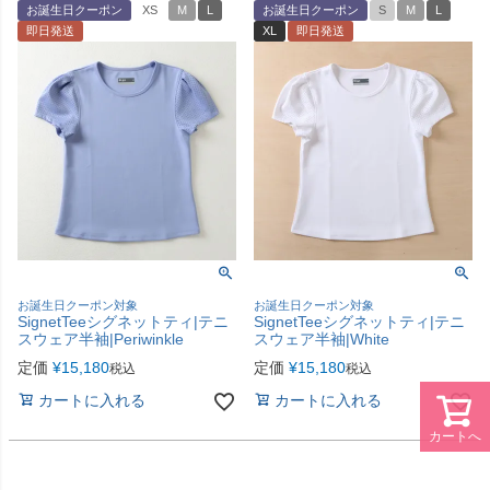
お誕生日クーポン
XS
M
L
お誕生日クーポン
S
M
L
即日発送
XL
即日発送
お誕生日クーポン対象
お誕生日クーポン対象
SignetTeeシグネットティ|テニ
SignetTeeシグネットティ|テニ
スウェア半袖|Periwinkle
スウェア半袖|White
定価
¥
15,180
定価
¥
15,180
税込
税込
カートに入れる
カートに入れる
カートへ