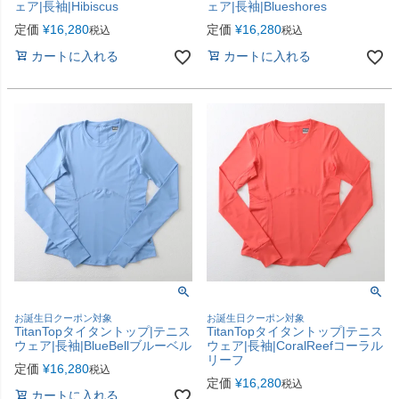
ェア|長袖|Hibiscus
ェア|長袖|Blueshores
定価
¥
16,280
定価
¥
16,280
税込
税込
カートに入れる
カートに入れる
お誕生日クーポン対象
お誕生日クーポン対象
TitanTopタイタントップ|テニス
TitanTopタイタントップ|テニス
ウェア|長袖|BlueBellブルーベル
ウェア|長袖|CoralReefコーラル
リーフ
定価
¥
16,280
税込
定価
¥
16,280
税込
カートに入れる