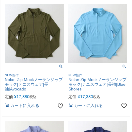
NEW新作
NEW新作
Nolan Zip Mockノーランジップ
Nolan Zip Mockノーランジップ
モック|テニスウェア|長
モック|テニスウェア|長袖|Blue
袖|Avocado
Shores
定価
¥
17,380
定価
¥
17,380
税込
税込
カートに入れる
カートに入れる