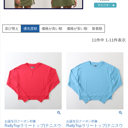
並び替え
優先度順
価格が高い順
価格が安い順
新着順
11
件中
1
-
11
件表示
お誕生日クーポン対象
お誕生日クーポン対象
RallyTopラリートップ|テニスウ
RallyTopラリートップ|テニスウ