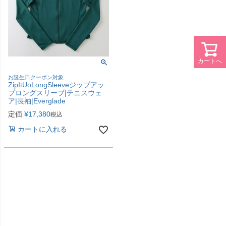
カートへ
お誕生日クーポン対象
ZipItUoLongSleeveジップアッ
プロングスリーブ|テニスウェ
ア|長袖|Everglade
定価
¥
17,380
税込
カートに入れる