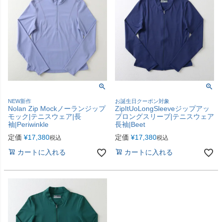
NEW新作
お誕生日クーポン対象
Nolan Zip Mockノーランジップ
ZipItUoLongSleeveジップアッ
モック|テニスウェア|長
プロングスリーブ|テニスウェア
袖|Periwinkle
長袖|Beet
定価
¥
17,380
定価
¥
17,380
税込
税込
カートに入れる
カートに入れる