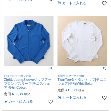
カートに入れる
お誕生日クーポン対象
お誕生日クーポン対象
ZipItUoLongSleeveジップアッ
TitanTopタイタントップ|テニス
プロングスリーブ|テニスウェ
ウェア|長袖|Whit|Solar
ア|長袖|Cobalt
定価
¥
16,280
税込
定価
¥
17,380
税込
カートに入れる
カートに入れる