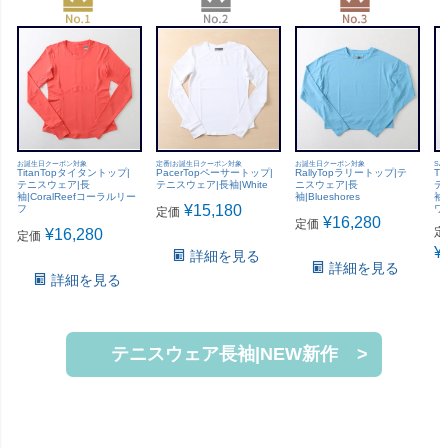
お誕生日クーポン対象
定番|お誕生日クーポン対象
お誕生日クーポン対象
SA
TitanTopタイタントップ|
PacerTopペーサートップ|
RallyTopラリートップ|テ
Ti
テニスウェア|長
テニスウェア|長袖|White
ニスウェア|長
テ
袖|CoralReefコーラルリー
袖|Blueshores
袖|
¥
15,180
フ
ワ
定価
¥
16,280
定価
定
¥
16,280
定価
¥
詳細を見る
詳細を見る
詳細を見る
テニスウェア長袖|NEW新作