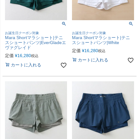
お誕生日クーポン対象
お誕生日クーポン対象
Mara Shortマラショート|テニ
Mara Shortマラショート|テニ
スショートパンツ|EverGladeエ
スショートパンツ|White
ヴァグレイド
定価
¥
16,280
税込
定価
¥
16,280
税込
カートに入れる
カートに入れる