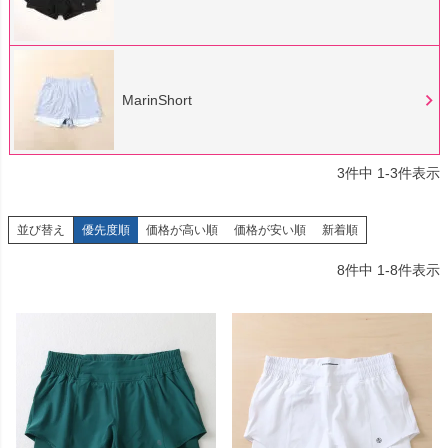
MarinShort
3
件中
1
-
3
件表示
並び替え
優先度順
価格が高い順
価格が安い順
新着順
8
件中
1
-
8
件表示