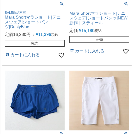
SALE返品不可
Mara Shortマラショート|テニ
Mara Shortマラショート|テニ
スウェア|ショートパンツ|NEW
スウェア|ショートパン
新作｜スティール
ツ|DustyBlue
定価
¥
15,180
税込
定価16,280円→
¥
11,396
税込
完売
完売
カートに入れる
カートに入れる