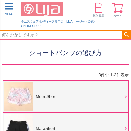
MENU
購入履歴
カート
テニスウェア･レディース専門店｜LIJA リージャ《公式》
ONLINESHOP
ショートパンツの選び方
3
件中
1
-
3
件表示
MetroShort
MaraShort