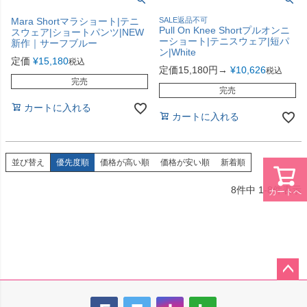
Mara Shortマラショート|テニ
SALE返品不可
Pull On Knee Shortプルオンニ
スウェア|ショートパンツ|NEW
ーショート|テニスウェア|短パ
新作｜サーフブルー
ン|White
定価
¥
15,180
税込
定価15,180円→
¥
10,626
税込
完売
完売
カートに入れる
カートに入れる
並び替え
優先度順
価格が高い順
価格が安い順
新着順
8
件中
1
-
8
件表示
カートへ
ペー
ジト