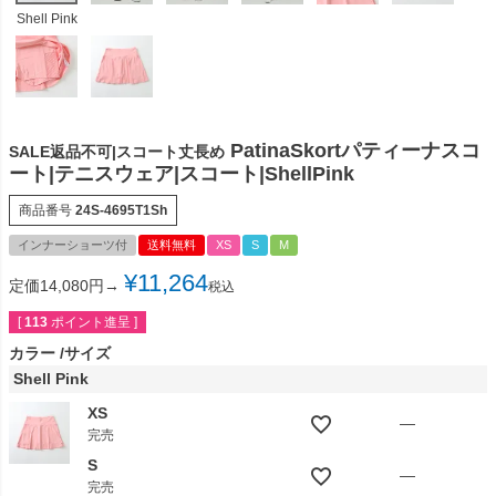
Shell Pink
PatinaSkortパティーナスコ
SALE返品不可|スコート丈長め
ート|テニスウェア|スコート|ShellPink
商品番号
24S-4695T1Sh
インナーショーツ付
送料無料
XS
S
M
¥
11,264
定価14,080円→
税込
[
113
ポイント進呈 ]
カラー
サイズ
Shell Pink
XS
—
完売
S
—
完売