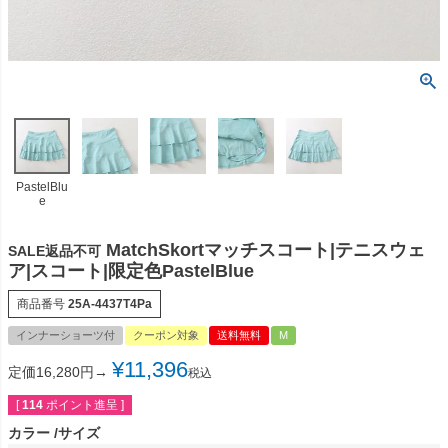
PastelBlu
e
MatchSkortマッチスコート|テニスウェ
SALE返品不可
ア|スコート|限定色PastelBlue
商品番号
25A-4437T4Pa
インナーショーツ付
クーポン対象
送料無料
M
¥
11,396
定価16,280円→
税込
[
114
ポイント進呈 ]
カラー
サイズ