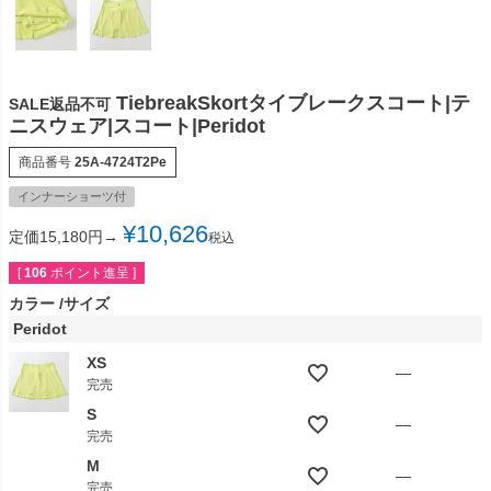
TiebreakSkortタイブレークスコート|テ
SALE返品不可
ニスウェア|スコート|Peridot
商品番号
25A-4724T2Pe
インナーショーツ付
¥
10,626
定価15,180円→
税込
[
106
ポイント進呈 ]
カラー
サイズ
Peridot
XS
—
完売
S
—
完売
M
—
完売