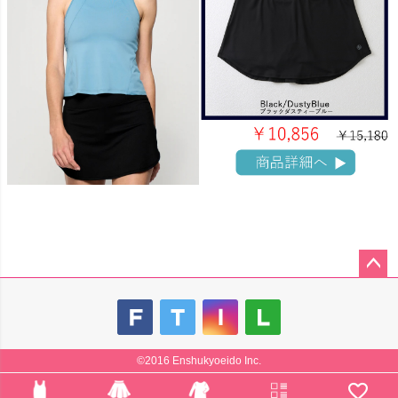
ペー
ジト
ップ
へ
©2016 Enshukyoeido Inc.