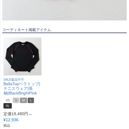
コーディネート掲載アイテム
SALE返品不可
BellaTopベラトップ|
テニスウェア|長
袖|BlackBrightPink
XS
S
M
L
XL
定価18,480円→
¥
12,936
税込