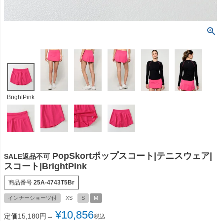
BrightPink
PopSkortポップスコート|テニスウェア|
SALE返品不可
スコート|BrightPink
商品番号
25A-4743T5Br
インナーショーツ付
XS
S
M
¥
10,856
定価15,180円→
税込