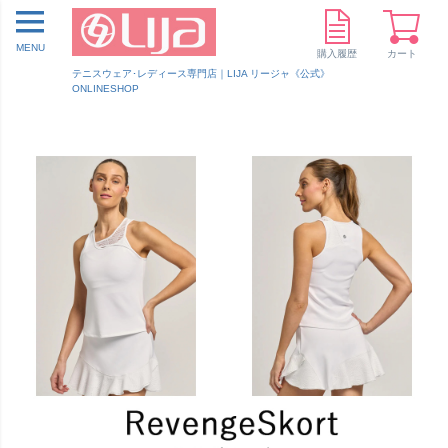
MENU
購入履歴
カート
テニスウェア･レディース専門店｜LIJA リージャ《公式》
ONLINESHOP