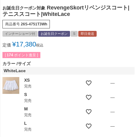
RevengeSkortリベンジスコート|
お誕生日クーポン対象
テニススコート|WhiteLace
商品番号
26S-4751T3Wh
インナーショーツ付
お誕生日クーポン
S
即日発送
¥
17,380
定価
税込
[
174
ポイント進呈 ]
カラー
サイズ
WhiteLace
XS
—
完売
S
—
完売
M
—
完売
L
—
完売