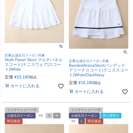
定番|お誕生日クーポン対象
Multi Panel Skort マルチパネル
定番|お誕生日クーポン対象
スコート|テニスウェア|スコー
BandedArenaSkortバンデッド
ト|White
アリーナスコート|テニススコー
ト|White/DarkNavy
定価
¥
15,180
税込
定価
¥
15,180
税込
カートに入れる
カートに入れる
インナーショーツ付
インナーショーツ付
お誕生日クーポン
XS
S
M
お誕生日クーポン
再入荷有り
即日発送
XS
L
即日発送