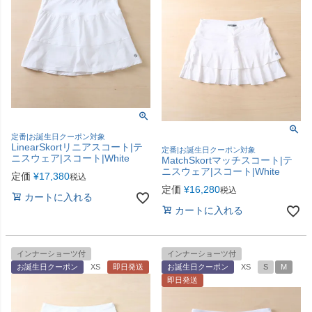
定番|お誕生日クーポン対象
LinearSkortリニアスコート|テ
定番|お誕生日クーポン対象
ニスウェア|スコート|White
MatchSkortマッチスコート|テ
ニスウェア|スコート|White
定価
¥
17,380
税込
定価
¥
16,280
税込
カートに入れる
カートに入れる
インナーショーツ付
インナーショーツ付
お誕生日クーポン
XS
即日発送
お誕生日クーポン
XS
S
M
即日発送