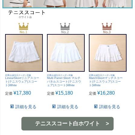
定番|お誕生日クーポン対象
定番|お誕生日クーポン対象
定番|お誕生日クーポン対象
LinearSkortリニアスコー
Multi Panel Skort マルチ
MatchSkortマッチスコー
ト|テニスウェア|スコー
パネルスコート|テニスウ
ト|テニスウェア|スコー
ト|White
ェア|スコート|White
ト|White
¥
17,380
¥
15,180
¥
16,280
定価
定価
定価
詳細を見る
詳細を見る
詳細を見る
テニススコート白ホワイト