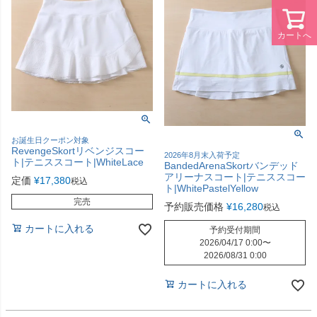
カートへ
お誕生日クーポン対象
RevengeSkortリベンジスコー
2026年8月末入荷予定
ト|テニススコート|WhiteLace
BandedArenaSkortバンデッド
アリーナスコート|テニススコー
定価
¥
17,380
税込
ト|WhitePastelYellow
完売
予約販売価格
¥
16,280
税込
カートに入れる
予約受付期間
2026/04/17 0:00
〜
2026/08/31 0:00
カートに入れる