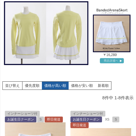
並び替え
優先度順
価格が高い順
価格が安い順
新着順
8
件中
1
-
8
件表示
インナーショーツ付
インナーショーツ付
お誕生日クーポン
S
即日発送
お誕生日クーポン
XS
S
即日発送