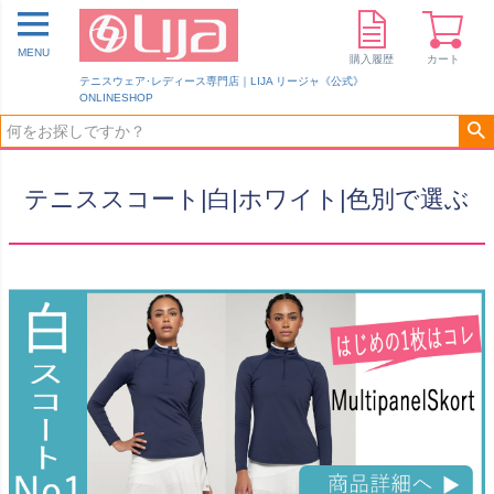
MENU
購入履歴
カート
テニスウェア･レディース専門店｜LIJA リージャ《公式》
ONLINESHOP
テニススコート|白|ホワイト|色別で選ぶ