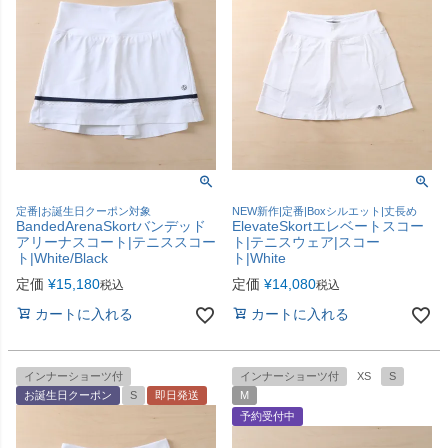
定番|お誕生日クーポン対象
NEW新作|定番|Boxシルエット|丈長め
BandedArenaSkortバンデッド
ElevateSkortエレベートスコー
アリーナスコート|テニススコー
ト|テニスウェア|スコー
ト|White/Black
ト|White
定価
¥
15,180
定価
¥
14,080
税込
税込
カートに入れる
カートに入れる
インナーショーツ付
インナーショーツ付
XS
S
お誕生日クーポン
S
即日発送
M
予約受付中