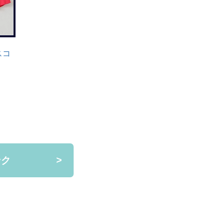
スコ
ンク