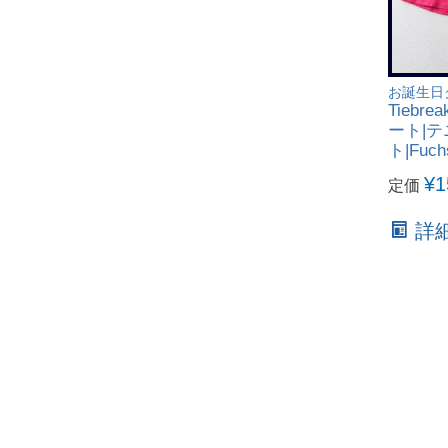
お誕生日
Tiebr
ート|テ
ト|Fuc
¥
1
定価
詳