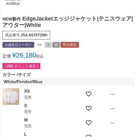
dot/Blue
EdgeJacketエッジジャケット|テニスウェア|
NEW新作
アウター|White
商品番号
25A-6570T2Wh
お誕生日クーポン
XS
S
M
即日発送
¥
26,180
定価
税込
[
262
ポイント進呈 ]
カラー
サイズ
White/Peridot/Blue
XS
—
完売
S
—
完売
M
—
完売
L
—