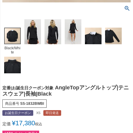
Black/Whi
te
AngleTopアングルトップ|テニ
定番|お誕生日クーポン対象
スウェア|長袖|Black
商品番号
SS-1832BWBl
お誕生日クーポン
XS
即日発送
¥
17,380
定価
税込