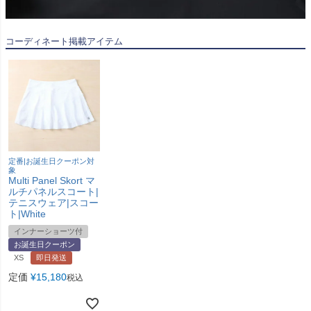
コーディネート掲載アイテム
定番|お誕生日クーポン対
象
Multi Panel Skort マ
ルチパネルスコート|
テニスウェア|スコー
ト|White
インナーショーツ付
お誕生日クーポン
XS
即日発送
定価
¥
15,180
税込