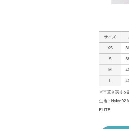
サイズ
XS
3
S
3
M
4
L
4
※平置き実寸を
生地：Nylon92％
ELITE