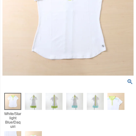
White/Star
light
Blue/Daq
uiri