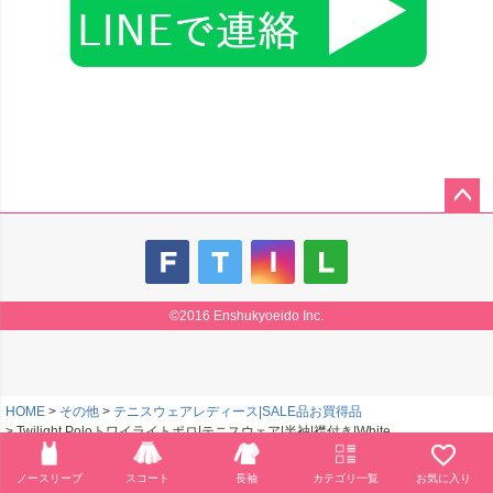
ペー
ジト
ップ
へ
©2016 Enshukyoeido Inc.
HOME
その他
テニスウェアレディース|SALE品お買得品
Twilight Poloトワイライトポロ|テニスウェア|半袖|襟付き|White
HOME
その他
SALE|テニスウェア|返品不可|半袖
ノースリーブ
スコート
長袖
カテゴリ一覧
お気に入り
Twilight Poloトワイライトポロ|テニスウェア|半袖|襟付き|White