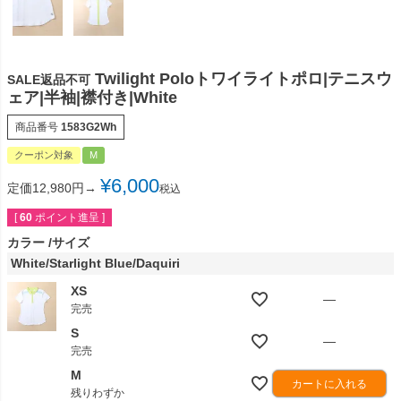
Twilight Poloトワイライトポロ|テニスウ
SALE返品不可
ェア|半袖|襟付き|White
商品番号
1583G2Wh
クーポン対象
M
¥
6,000
定価12,980円→
税込
[
60
ポイント進呈 ]
カラー
サイズ
White/Starlight Blue/Daquiri
XS
—
完売
S
—
完売
M
カートに入れる
残りわずか