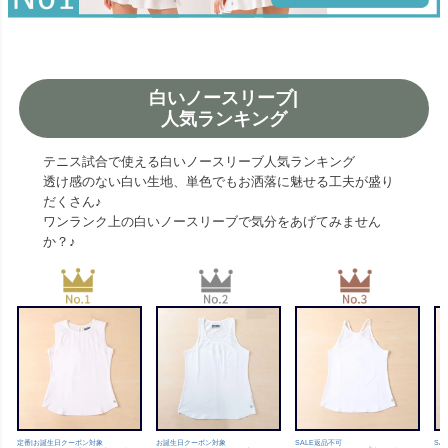
白いノースリーブ|
人気ランキング
テニス試合で使える白いノースリーブ人気ランキング
透け感のない白い生地、単色でもお洒落に魅せる工夫が盛り
だくさん♪
ワンランク上の白いノースリーブで気分をあげてみません
か？♪
定番|お誕生日クーポン対象
お誕生日クーポン対象
SALE返品不可
SA