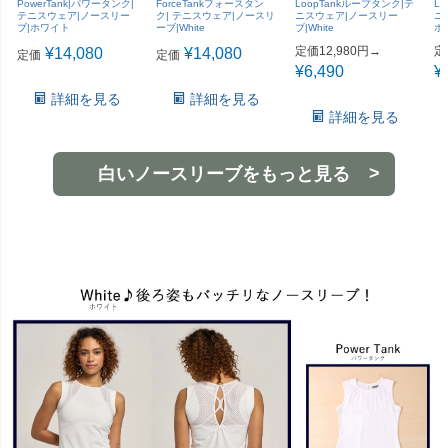
PowerTank|パワータンク|
ForceTankフォースタン
LoopTankループタンク|テ
Li
テニスウェア|ノースリー
ク| テニスウェア|ノースリ
ニスウェア|ノースリー
ニ
ブ|ホワイト
ーブ|White
ブ|White
ホ
定価12,980円→
定
¥
14,080
¥
14,080
定価
定価
¥
6,490
¥
詳細を見る
詳細を見る
詳細を見る
白いノースリーブをもっと見る