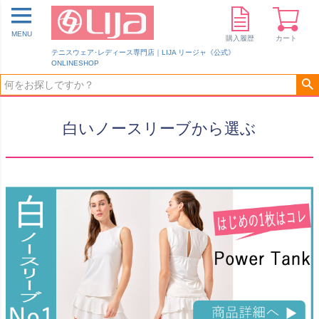
MENU
購入履歴
カート
テニスウェア･レディース専門店｜LIJA リージャ《公式》
ONLINESHOP
白いノースリーブから選ぶ