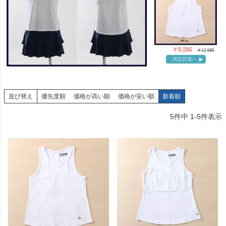
並び替え
優先度順
価格が高い順
価格が安い順
新着順
5
件中
1
-
5
件表示