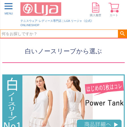
MENU
購入履歴
カート
テニスウェア･レディース専門店｜LIJA リージャ《公式》
ONLINESHOP
白いノースリーブから選ぶ