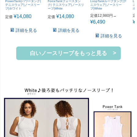
PowerTank|パワータンク|
ForceTankフォースタン
LoopTankループタンク|テ
Li
テニスウェア|ノースリー
ク| テニスウェア|ノースリ
ニスウェア|ノースリー
ニ
ブ|ホワイト
ーブ|White
ブ|White
ホ
定価12,980円→
定
¥
14,080
¥
14,080
定価
定価
¥
6,490
¥
詳細を見る
詳細を見る
詳細を見る
白いノースリーブをもっと見る