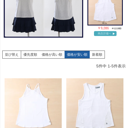
並び替え
優先度順
価格が高い順
価格が安い順
新着順
5
件中
1
-
5
件表示