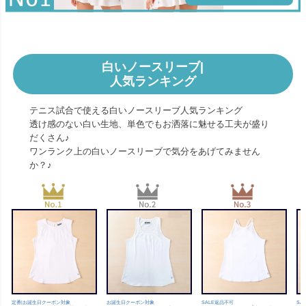
白いノースリーブ|
人気ランキング
テニス試合で使える白いノースリーブ人気ランキング
透け感のない白い生地、単色でもお洒落に魅せる工夫が盛り
だくさん♪
ワンランク上の白いノースリーブで気分をあげてみません
か？♪
定番|お誕生日クーポン対象
お誕生日クーポン対象
SALE返品不可
SA