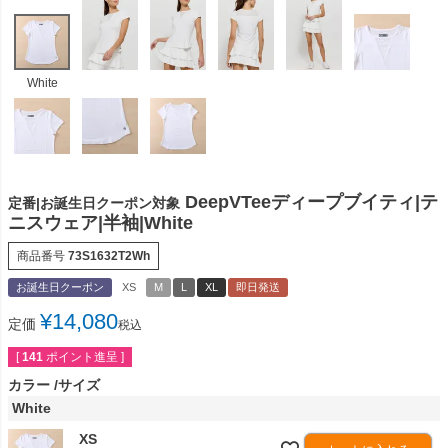
White
DeepVTeeディープブイティ|テ
定番|お誕生日クーポン対象
ニスウェア|半袖|White
商品番号
73S1632T2Wh
お誕生日クーポン
XS
M
L
XL
即日発送
¥
14,080
定価
税込
[
141
ポイント進呈 ]
カラー
サイズ
White
XS