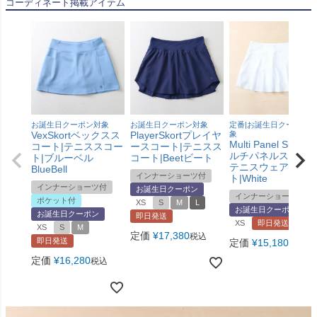
コーディネート掲載アイテム
お誕生日クーポン対象
お誕生日クーポン対象
定番|お誕生日クーポン対
VexSkortベックスス
PlayerSkortプレイヤ
象
Multi Panel Skort 
コート|テニススコー
ースコート|テニスス
ルチパネルスコート
ト|ブルーベル
コート|Beetビート
テニスウェア|スコ
BlueBell
インナーショーツ付
ト|White
インナーショーツ付
お誕生日クーポン
インナーショーツ付
ポケット付
XS
S
M
L
お誕生日クーポン
お誕生日クーポン
即日発送
XS
即日発送
XS
S
M
定価
¥
17,380
税込
即日発送
定価
¥
15,180
税込
定価
¥
16,280
税込