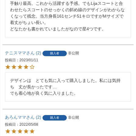
手触り最高。これから活躍する予感。でもLijaスコートと合
わせたらスコートのせっかくの斜め線のデザインがわからな
くなって残念。当方身長161センチ51キロですがMサイズで
着丈がちょい長い。

どなたかも書かれていましたがなので星4つです。
テニスママ
2
非公開
購入者
投稿日
2023/01/11
デザインは　とても気に入って購入しました。私には気持
ち　丈が長かったです…

でも着心地が良く気に入りました。
あろんママ
2
非公開
購入者
投稿日
2022/05/08