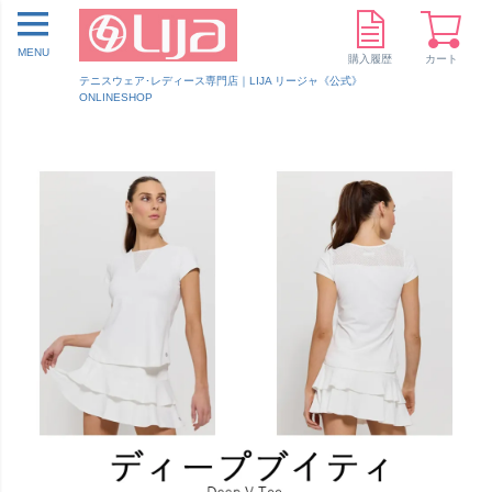
MENU
購入履歴
カート
テニスウェア･レディース専門店｜LIJA リージャ《公式》
ONLINESHOP