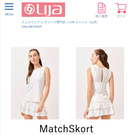
MENU
購入履歴
カート
テニスウェア･レディース専門店｜LIJA リージャ《公式》
ONLINESHOP