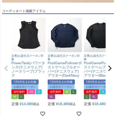
コーディネート掲載アイテム
定番|お誕生日クーポン対
定番|お誕生日クーポン対
定番|お誕生日クーポン対
象
象
象
PowerTank|パワータ
PostGamePulloverポ
PostGamePullove
ンク|テニスウェア|
ストゲームプルオー
ストゲームプルオ
ノースリーブ|ブラッ
バー|テニスウェア|
バー|テニスウェア|
ク
アウター|DarkNavy
アウター|Black
7月8月生まれ対象
7月8月生まれ対象
7月8月生まれ対象
お誕生日クーポン
お誕生日クーポン
お誕生日クーポン
送料無料
XS
S
送料無料
M
L
送料無料
S
M
M
L
XL
L
XL
定価
¥
14,080
定価
¥
18,480
定価
¥
18,480
税込
税込
税込