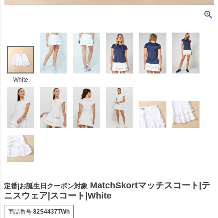
White
MatchSkortマッチスコート|テ
定番|お誕生日クーポン対象
ニスウェア|スコート|White
商品番号
82S4437TWh