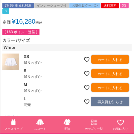
7月8月生まれ対象
インナーショーツ付
お誕生日クーポン
送料無料
XS
S
¥
16,280
定価
税込
[
163
ポイント進呈 ]
カラー
サイズ
White
XS
カートに入れる
残りわずか
S
カートに入れる
残りわずか
M
カートに入れる
残りわずか
L
再入荷お知らせ
完売
返品特約について
ノースリーブ
スコート
長袖
カテゴリ一覧
お気に入り
商品についてのお問い合わせ