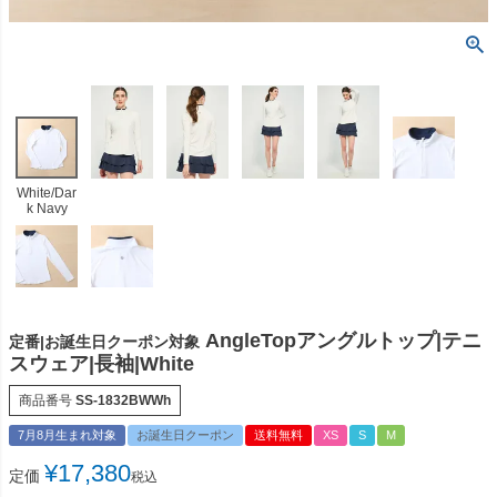
White/Dar
k Navy
AngleTopアングルトップ|テニ
定番|お誕生日クーポン対象
スウェア|長袖|White
商品番号
SS-1832BWWh
7月8月生まれ対象
お誕生日クーポン
送料無料
XS
S
M
¥
17,380
定価
税込