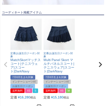
コーディネート掲載アイテム
定番|お誕生日クーポン対
定番|お誕生日クーポン対
象
象
MatchSkortマッチス
Multi Panel Skort マ
コート|テニスウェ
ルチパネルスコート|
ア|スコー
テニスウェア|スコー
ト|DarkNavy
ト|DarkNavy
7月8月生まれ対象
7月8月生まれ対象
インナーショーツ付
インナーショーツ付
お誕生日クーポン
お誕生日クーポン
送料無料
XS
S
送料無料
XS
M
定価
¥
16,280
定価
¥
15,180
税込
税込