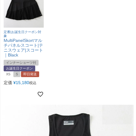
定番|お誕生日クーポン対
象
MultiPanelSkortマル
チパネルスコート|テ
ニスウェア|スコート
｜Black
インナーショーツ付
お誕生日クーポン
XS
S
即日発送
定価
¥
15,180
税込