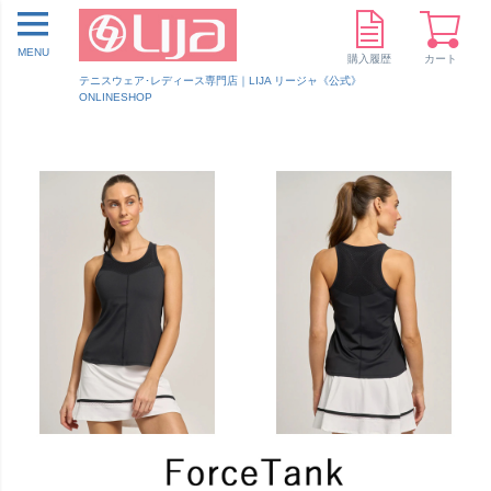
MENU
購入履歴
カート
テニスウェア･レディース専門店｜LIJA リージャ《公式》
ONLINESHOP