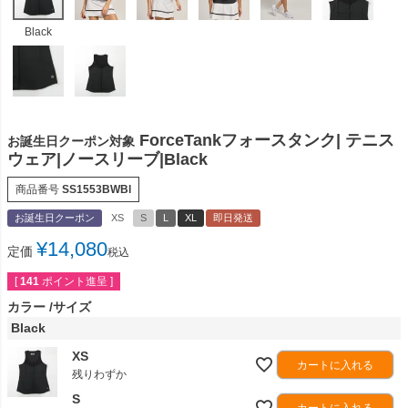
Black
ForceTankフォースタンク| テニス
お誕生日クーポン対象
ウェア|ノースリーブ|Black
商品番号
SS1553BWBl
お誕生日クーポン
XS
S
L
XL
即日発送
¥
14,080
定価
税込
[
141
ポイント進呈 ]
カラー
サイズ
Black
XS
カートに入れる
残りわずか
S