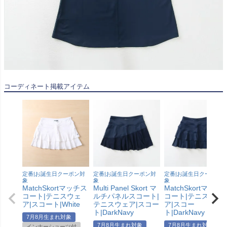
コーディネート掲載アイテム
定番|お誕生日クーポン対
定番|お誕生日クーポン対
定番|お誕生日クーポン対
象
象
象
MatchSkortマッチス
Multi Panel Skort マ
MatchSkortマッチ
コート|テニスウェ
ルチパネルスコート|
コート|テニスウェ
ア|スコート|White
テニスウェア|スコー
ア|スコー
ト|DarkNavy
ト|DarkNavy
7月8月生まれ対象
7月8月生まれ対象
7月8月生まれ対象
インナーショーツ付