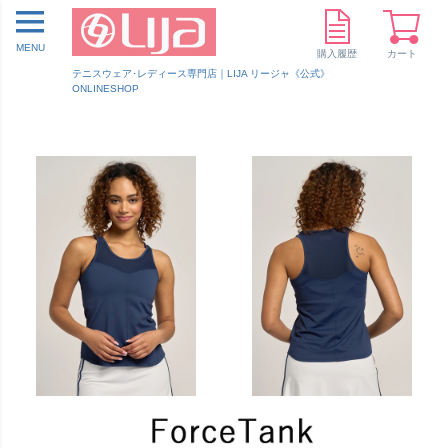
MENU
購入履歴
カート
テニスウェア･レディース専門店｜LIJA リージャ《公式》
ONLINESHOP