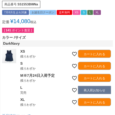
商品番号
SS1553BWNa
7月8月生まれ対象
お誕生日クーポン
送料無料
XS
S
L
XL
¥
14,080
定価
税込
[
141
ポイント進呈 ]
カラー
サイズ
DarkNavy
XS
カートに入れる
残りわずか
S
カートに入れる
残りわずか
M※7月24日入荷予定
カートに入れる
残りわずか
L
再入荷お知らせ
完売
XL
カートに入れる
残りわずか