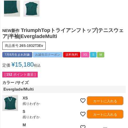
TriumphTopトライアンフトップ|テニスウェ
NEW新作
ア|半袖|EvergladeMulti
商品番号
26S-1932T3Ev
7月8月生まれ対象
お誕生日クーポン
送料無料
XS
S
M
¥
15,180
定価
税込
[
152
ポイント進呈 ]
カラー
サイズ
Everglade/Multi
XS
カートに入れる
残りわずか
S
カートに入れる
残りわずか
M
—