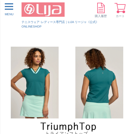
MENU
購入履歴
カート
テニスウェア･レディース専門店｜LIJA リージャ《公式》
ONLINESHOP