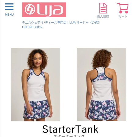
MENU
購入履歴
カート
テニスウェア･レディース専門店｜LIJA リージャ《公式》
ONLINESHOP