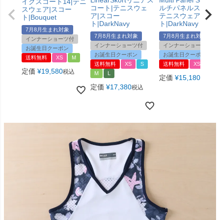
LinearSkortリニアス
Multi Panel Skort 
イクスコート14|テニ
コート|テニスウェ
ルチパネルスコート
スウェア|スコー
ア|スコー
テニスウェア|スコ
ト|Bouquet
ト|DarkNavy
ト|DarkNavy
7月8月生まれ対象
7月8月生まれ対象
7月8月生まれ対象
インナーショーツ付
インナーショーツ付
インナーショーツ付
お誕生日クーポン
お誕生日クーポン
お誕生日クーポン
送料無料
XS
M
送料無料
XS
S
送料無料
XS
M
定価
¥
19,580
税込
M
L
定価
¥
15,180
税込
定価
¥
17,380
税込