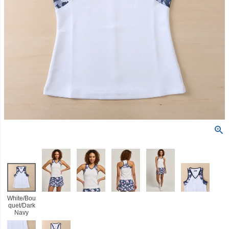
White/Bou
quet/Dark
Navy