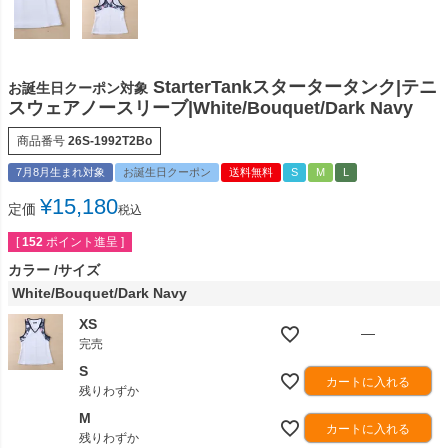
StarterTankスタータータンク|テニ
お誕生日クーポン対象
スウェアノースリーブ|White/Bouquet/Dark Navy
商品番号
26S-1992T2Bo
7月8月生まれ対象
お誕生日クーポン
送料無料
S
M
L
¥
15,180
定価
税込
[
152
ポイント進呈 ]
カラー
サイズ
White/Bouquet/Dark Navy
XS
—
完売
S
カートに入れる
残りわずか
M
カートに入れる
残りわずか