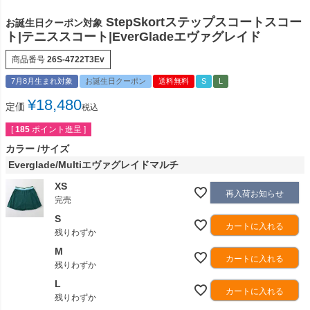
StepSkortステップスコートスコー
お誕生日クーポン対象
ト|テニススコート|EverGladeエヴァグレイド
商品番号
26S-4722T3Ev
7月8月生まれ対象
お誕生日クーポン
送料無料
S
L
¥
18,480
定価
税込
[
185
ポイント進呈 ]
カラー
サイズ
Everglade/Multiエヴァグレイドマルチ
XS
再入荷お知らせ
完売
S
カートに入れる
残りわずか
M
カートに入れる
残りわずか
L
カートに入れる
残りわずか