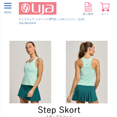
MENU
購入履歴
カート
テニスウェア･レディース専門店｜LIJA リージャ《公式》
ONLINESHOP