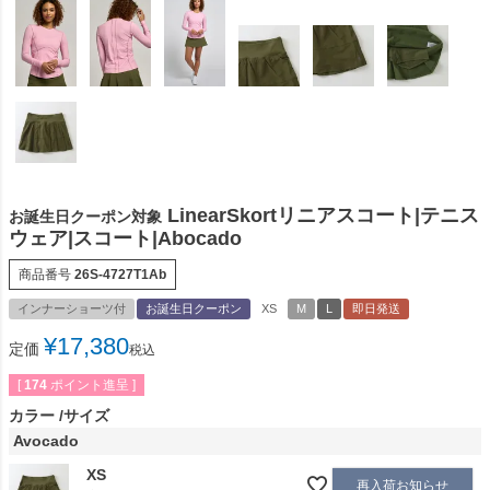
LinearSkortリニアスコート|テニス
お誕生日クーポン対象
ウェア|スコート|Abocado
商品番号
26S-4727T1Ab
インナーショーツ付
お誕生日クーポン
XS
M
L
即日発送
¥
17,380
定価
税込
[
174
ポイント進呈 ]
カラー
サイズ
Avocado
XS
再入荷お知らせ