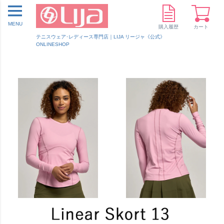
MENU
購入履歴
カート
テニスウェア･レディース専門店｜LIJA リージャ《公式》
ONLINESHOP