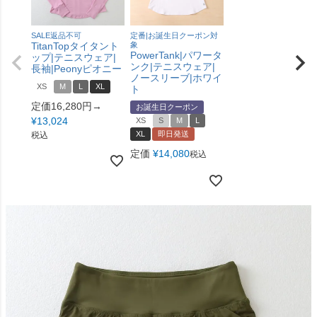
SALE返品不可
定番|お誕生日クーポン対
TitanTopタイタント
象
PowerTank|パワータ
ップ|テニスウェア|
ンク|テニスウェア|
長袖|Peonyピオニー
ノースリーブ|ホワイ
XS
M
L
XL
ト
定価16,280円→
お誕生日クーポン
¥
13,024
XS
S
M
L
XL
即日発送
税込
定価
¥
14,080
税込