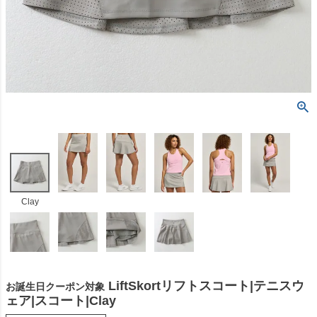
Clay
LiftSkortリフトスコート|テニスウ
お誕生日クーポン対象
ェア|スコート|Clay