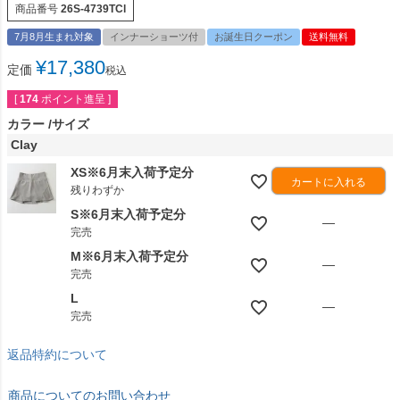
商品番号
26S-4739TCl
7月8月生まれ対象
インナーショーツ付
お誕生日クーポン
送料無料
¥
17,380
定価
税込
[
174
ポイント進呈 ]
カラー
サイズ
Clay
XS※6月末入荷予定分
カートに入れる
残りわずか
S※6月末入荷予定分
—
完売
M※6月末入荷予定分
—
完売
L
—
完売
返品特約について
商品についてのお問い合わせ