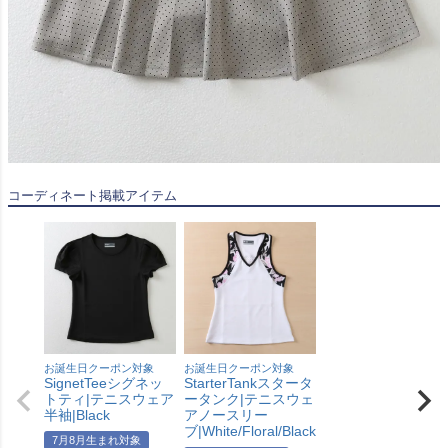
コーディネート掲載アイテム
お誕生日クーポン対象
お誕生日クーポン対象
SignetTeeシグネッ
StarterTankスタータ
トティ|テニスウェア
ータンク|テニスウェ
半袖|Black
アノースリー
ブ|White/Floral/Black
7月8月生まれ対象