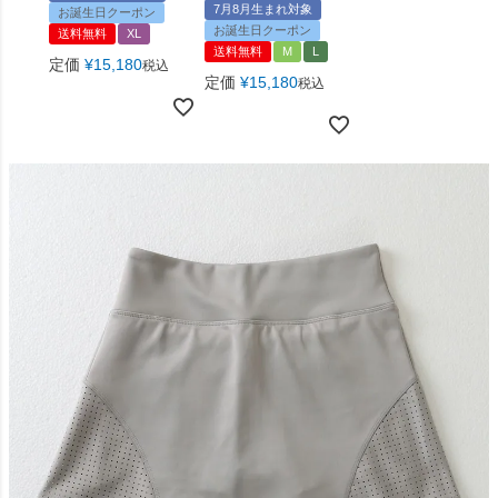
7月8月生まれ対象
お誕生日クーポン
お誕生日クーポン
送料無料
XL
送料無料
M
L
定価
¥
15,180
税込
定価
¥
15,180
税込