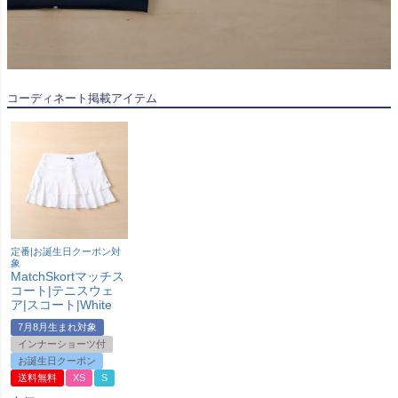
コーディネート掲載アイテム
定番|お誕生日クーポン対
象
MatchSkortマッチス
コート|テニスウェ
ア|スコート|White
7月8月生まれ対象
インナーショーツ付
お誕生日クーポン
送料無料
XS
S