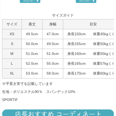
サイズガイド
サイズ
着丈
身幅
目安
XS
49.5cm
47.0cm
身長150cm 体重45kgく
S
50.0cm
49.0cm
身長155cm 体重50kgく
M
51.0cm
51.0cm
身長160cm 体重55kgく
L
52.0cm
55.0cm
身長165cm 体重57kgく
XL
53.0cm
58.0cm
身長170cm 体重60kgく
※平置き実寸を記載しています
生地：ポリエステル90％ スパンデック10%
SPORTIF