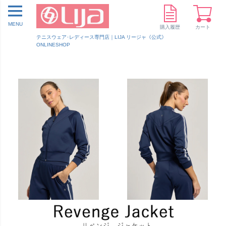
MENU
購入履歴
カート
テニスウェア･レディース専門店｜LIJA リージャ《公式》
ONLINESHOP