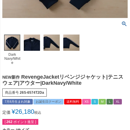
Dark
Navy/Whit
e
RevengeJacketリベンジジャケット|テニス
NEW新作
ウェア|アウター|DarkNavy/White
商品番号
26S-6574T2Da
7月8月生まれ対象
お誕生日クーポン
送料無料
XS
S
M
L
XL
¥
26,180
定価
税込
[
262
ポイント進呈 ]
カラー
サイズ