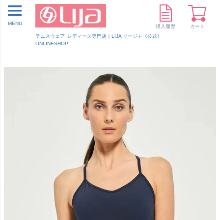
MENU
購入履歴
カート
テニスウェア･レディース専門店｜LIJA リージャ《公式》
ONLINESHOP