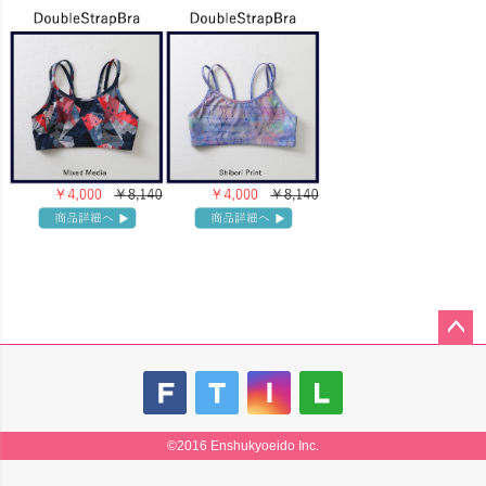
ペー
ジト
ップ
へ
©2016 Enshukyoeido Inc.