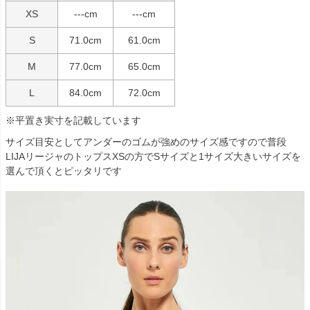
XS
---cm
---cm
S
71.0cm
61.0cm
M
77.0cm
65.0cm
L
84.0cm
72.0cm
※平置き実寸を記載しています
サイズ目安としてアンダーのゴムが強めのサイズ感ですので普段
LIJAリージャのトップスXSの方でSサイズと1サイズ大きいサイズを
選んで頂くとピッタリです