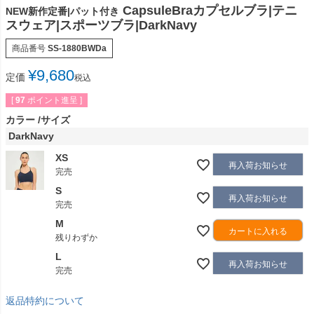
CapsuleBraカプセルブラ|テニ
NEW新作定番|パット付き
スウェア|スポーツブラ|DarkNavy
商品番号
SS-1880BWDa
¥
9,680
定価
税込
[
97
ポイント進呈 ]
カラー
サイズ
DarkNavy
XS
再入荷お知らせ
完売
S
再入荷お知らせ
完売
M
カートに入れる
残りわずか
L
再入荷お知らせ
完売
返品特約について