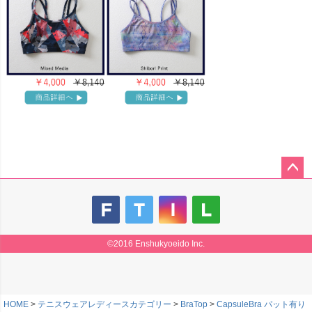
ペー
ジト
ップ
へ
©2016 Enshukyoeido Inc.
HOME
テニスウェアレディースカテゴリー
BraTop
CapsuleBra パット有り