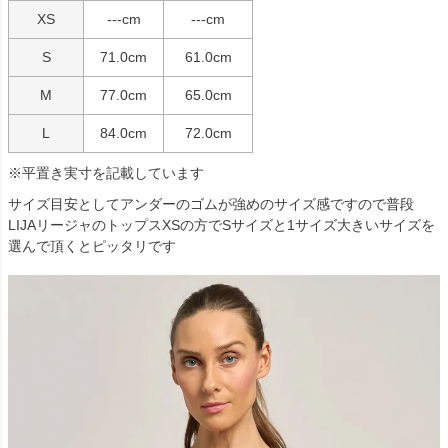
XS
---cm
---cm
S
71.0cm
61.0cm
M
77.0cm
65.0cm
L
84.0cm
72.0cm
※平置き実寸を記載しています
サイズ目安としてアンダーのゴムが強めのサイズ感ですので普段
LIJAリージャのトップスXSの方でSサイズと1サイズ大きいサイズを
選んで頂くとピッタリです