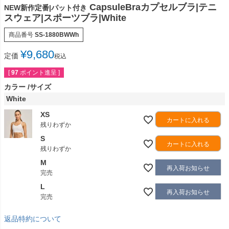
CapsuleBraカプセルブラ|テニ
NEW新作定番|パット付き
スウェア|スポーツブラ|White
商品番号
SS-1880BWWh
¥
9,680
定価
税込
[
97
ポイント進呈 ]
カラー
サイズ
White
XS
カートに入れる
残りわずか
S
カートに入れる
残りわずか
M
再入荷お知らせ
完売
L
再入荷お知らせ
完売
返品特約について