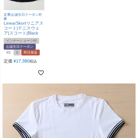
定番|お誕生日クーポン対
象
LinearSkortリニアス
コート|テニスウェ
ア|スコート|Black
インナーショーツ付
お誕生日クーポン
XS
S
即日発送
定価
¥
17,380
税込