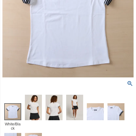
White/Bla
ck