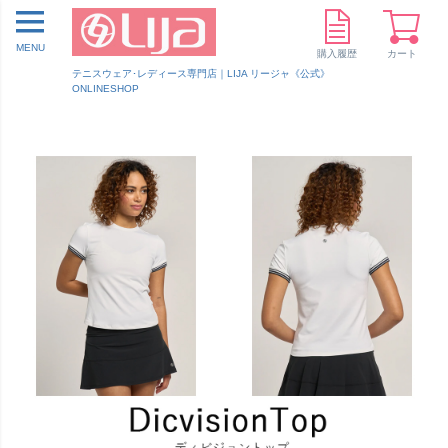
MENU
購入履歴
カート
テニスウェア･レディース専門店｜LIJA リージャ《公式》
ONLINESHOP