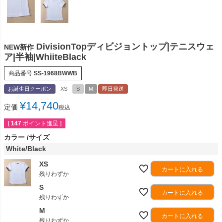
DivisionTopディビジョントップ|テニスウェ
NEW新作
ア|半袖|WhiiteBlack
商品番号
SS-1968BWWB
お誕生日クーポン
XS
S
M
即日発送
¥
14,740
定価
税込
[
147
ポイント進呈 ]
カラー
サイズ
White/Black
XS
カートに入れる
残りわずか
S
カートに入れる
残りわずか
M
カートに入れる
残りわずか