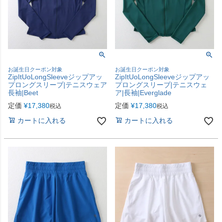
お誕生日クーポン対象
お誕生日クーポン対象
ZipItUoLongSleeveジップアッ
ZipItUoLongSleeveジップアッ
プロングスリーブ|テニスウェア
プロングスリーブ|テニスウェ
長袖|Beet
ア|長袖|Everglade
定価
¥
17,380
定価
¥
17,380
税込
税込
カートに入れる
カートに入れる