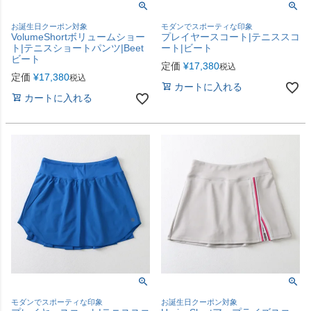
お誕生日クーポン対象
モダンでスポーティな印象
VolumeShortボリュームショー
プレイヤースコート|テニススコ
ト|テニスショートパンツ|Beet
ート|ビート
ビート
定価
¥
17,380
税込
定価
¥
17,380
税込
カートに入れる
カートに入れる
モダンでスポーティな印象
お誕生日クーポン対象