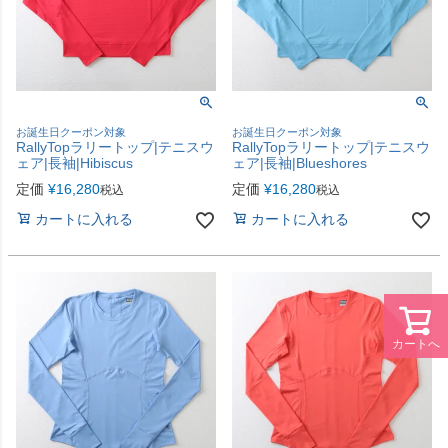
お誕生日クーポン対象
お誕生日クーポン対象
RallyTopラリートップ|テニスウ
RallyTopラリートップ|テニスウ
ェア|長袖|Hibiscus
ェア|長袖|Blueshores
定価
¥
16,280
定価
¥
16,280
税込
税込
カートに入れる
カートに入れる
カートへ