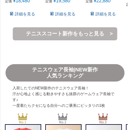
¥
18,480
¥
19,580
¥
22,880
定価
定価
定価
定
詳細を見る
詳細を見る
詳細を見る
テニススコート新作をもっと見る
テニスウェア長袖|NEW新作
人気ランキング
入荷したてのNEW新作のテニスウェア長袖！
汗が心地よく感じる動きやすさも抜群のゲームウェア長袖で
す♪
一度着たらクセになる自分へのご褒美にピッタリの1枚