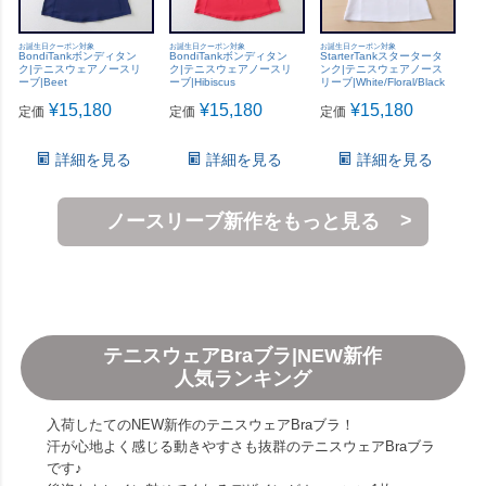
お誕生日クーポン対象
お誕生日クーポン対象
お誕生日クーポン対象
BondiTankボンディタン
BondiTankボンディタン
StarterTankスタータータ
ク|テニスウェアノースリ
ク|テニスウェアノースリ
ンク|テニスウェアノース
ーブ|Beet
ーブ|Hibiscus
リーブ|White/Floral/Black
¥
15,180
¥
15,180
¥
15,180
定価
定価
定価
詳細を見る
詳細を見る
詳細を見る
ノースリーブ新作をもっと見る
テニスウェアBraブラ|NEW新作
人気ランキング
入荷したてのNEW新作のテニスウェアBraブラ！
汗が心地よく感じる動きやすさも抜群のテニスウェアBraブラ
です♪