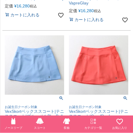
VapreGlay
定価
¥
16,280
税込
定価
¥
16,280
税込
カートに入れる
カートに入れる
お誕生日クーポン対象
お誕生日クーポン対象
VexSkortベックススコート|テニ
VexSkortベックススコート|テニ
ススコート|ブルーベルBlueBell
ススコート|CoralReef
定価
¥
16,280
定価
¥
16,280
税込
税込
ノースリーブ
スコート
長袖
カテゴリ一覧
お気に入り
カートに入れる
カートに入れる