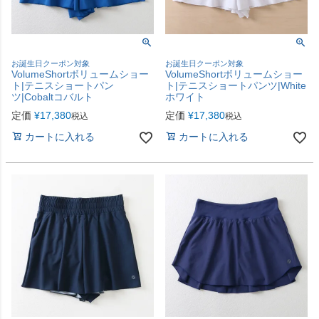
お誕生日クーポン対象
お誕生日クーポン対象
VolumeShortボリュームショー
VolumeShortボリュームショー
ト|テニスショートパン
ト|テニスショートパンツ|White
ツ|Cobaltコバルト
ホワイト
定価
¥
17,380
定価
¥
17,380
税込
税込
カートに入れる
カートに入れる