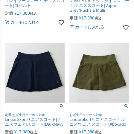
プレイヤースコート|テニススコ
UpriseSkortアップライズスコー
ート|コバルト
ト|テニススコート|Vapor
Grey/Fuchsia Multi
定価
¥
17,380
税込
定価
¥
17,380
税込
カートに入れる
カートに入れる
定番|お誕生日クーポン対象
お誕生日クーポン対象
LinearSkortリニアスコート|テ
LinearSkortリニアスコート|テ
ニスウェア|スコート|DarkNavy
ニスウェア|スコート|Abocado
定価
¥
17,380
定価
¥
17,380
税込
税込