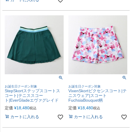
お誕生日クーポン対象
お誕生日クーポン対象
StepSkortステップスコートス
VixenSkortビクセンスコート|テ
コート|テニススコー
ニスウェア|スコート
ト|EverGladeエヴァグレイド
FuchsiaBouquet柄
定価
¥
18,480
定価
¥
18,480
税込
税込
カートに入れる
カートに入れる