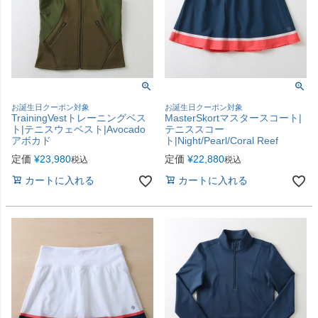
お誕生日クーポン対象
お誕生日クーポン対象
TrainingVestトレーニングベス
MasterSkortマスタースコート|
ト|テニスウェベスト|Avocado
テニススコー
アボカド
ト|Night/Pearl/Coral Reef
定価
¥
23,980
定価
¥
22,880
税込
税込
カートに入れる
カートに入れる