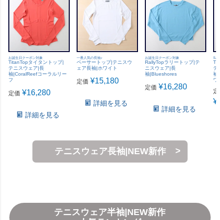
お誕生日クーポン対象
一番人気の長袖♪
お誕生日クーポン対象
SA
TitanTopタイタントップ|
ペーサートップ|テニスウ
RallyTopラリートップ|テ
Ti
テニスウェア|長
ェア長袖|ホワイト
ニスウェア|長
テ
袖|CoralReefコーラルリー
袖|Blueshores
袖|
¥
15,180
フ
ワ
定価
¥
16,280
定価
定
¥
16,280
定価
¥
詳細を見る
詳細を見る
詳細を見る
テニスウェア長袖|NEW新作
テニスウェア半袖|NEW新作