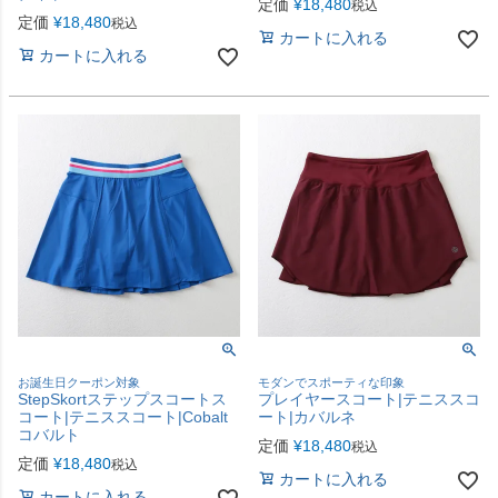
定価
¥
18,480
税込
定価
¥
18,480
税込
カートに入れる
カートに入れる
お誕生日クーポン対象
モダンでスポーティな印象
StepSkortステップスコートス
プレイヤースコート|テニススコ
コート|テニススコート|Cobalt
ート|カバルネ
コバルト
定価
¥
18,480
税込
定価
¥
18,480
税込
カートに入れる
カートに入れる