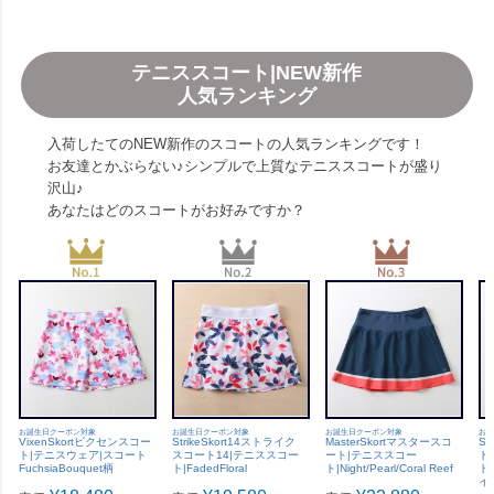
テニススコート|NEW新作
人気ランキング
入荷したてのNEW新作のスコートの人気ランキングです！
お友達とかぶらない♪シンプルで上質なテニススコートが盛り
沢山♪
あなたはどのスコートがお好みですか？
お誕生日クーポン対象
お誕生日クーポン対象
お誕生日クーポン対象
お誕
VixenSkortビクセンスコー
StrikeSkort14ストライク
MasterSkortマスタースコ
S
ト|テニスウェア|スコート
スコート14|テニススコー
ート|テニススコー
ト
FuchsiaBouquet柄
ト|FadedFloral
ト|Night/Pearl/Coral Reef
ト|
イ