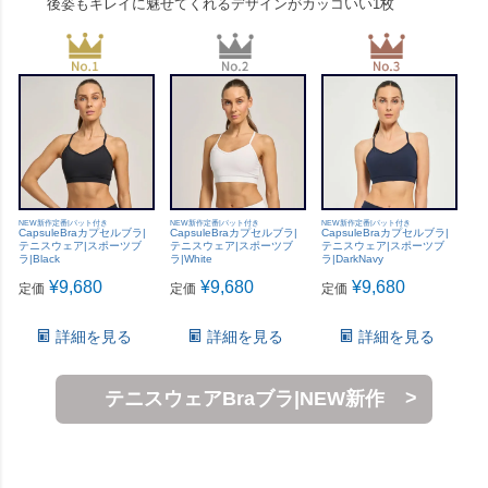
後姿もキレイに魅せてくれるデザインがカッコいい1枚
NEW新作定番|パット付き
NEW新作定番|パット付き
NEW新作定番|パット付き
CapsuleBraカプセルブラ|
CapsuleBraカプセルブラ|
CapsuleBraカプセルブラ|
テニスウェア|スポーツブ
テニスウェア|スポーツブ
テニスウェア|スポーツブ
ラ|Black
ラ|White
ラ|DarkNavy
¥
9,680
¥
9,680
¥
9,680
定価
定価
定価
詳細を見る
詳細を見る
詳細を見る
テニスウェアBraブラ|NEW新作