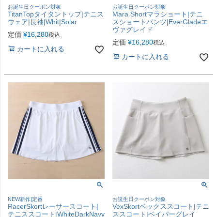
お誕生日クーポン対象
お誕生日クーポン対象
TitanTopタイタントップ|テニス
Mara Shortマラショート|テニ
ウェア|長袖|Whit|Solar
スショートパンツ|EverGladeエ
ヴァグレイド
定価
¥
16,280
税込
定価
¥
16,280
税込
カートに入れる
カートに入れる
NEW新作|定番
お誕生日クーポン対象
RacerSkortレーサースコート|
VexSkortベックススコート|テニ
テニススコート|WhiteDarkNavy
ススコート|ベイパーグレイ