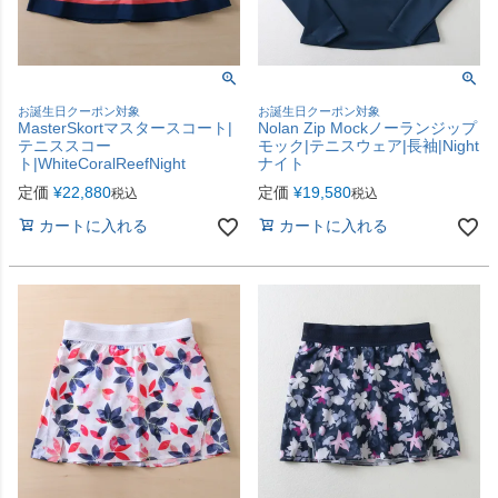
お誕生日クーポン対象
お誕生日クーポン対象
MasterSkortマスタースコート|
Nolan Zip Mockノーランジップ
テニススコー
モック|テニスウェア|長袖|Night
ト|WhiteCoralReefNight
ナイト
定価
¥
22,880
定価
¥
19,580
税込
税込
カートに入れる
カートに入れる