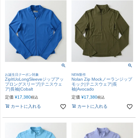
お誕生日クーポン対象
NEW新作
ZipItUoLongSleeveジップアッ
Nolan Zip Mockノーランジップ
プロングスリーブ|テニスウェ
モック|テニスウェア|長
ア|長袖|Cobalt
袖|Avocado
定価
¥
17,380
定価
¥
17,380
税込
税込
カートに入れる
カートに入れる