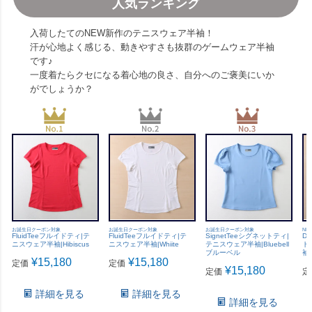
人気ランキング
入荷したてのNEW新作のテニスウェア半袖！
汗が心地よく感じる、動きやすさも抜群のゲームウェア半袖
です♪
一度着たらクセになる着心地の良さ、自分へのご褒美にいか
がでしょうか？
お誕生日クーポン対象
お誕生日クーポン対象
お誕生日クーポン対象
NE
FluidTeeフルイドティ|テ
FluidTeeフルイドティ|テ
SignetTeeシグネットティ|
Di
ニスウェア半袖|Hibiscus
ニスウェア半袖|Whiite
テニスウェア半袖|Bluebell
ト
ブルーベル
袖|
¥
15,180
¥
15,180
定価
定価
¥
15,180
定価
定
詳細を見る
詳細を見る
詳細を見る