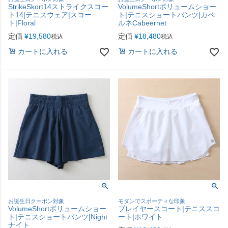
StrikeSkort14ストライクスコー
VolumeShortボリュームショー
ト14|テニスウェア|スコー
ト|テニスショートパンツ|カベ
ト|Floral
ルネCabeernet
定価
¥
19,580
定価
¥
18,480
税込
税込
カートに入れる
カートに入れる
お誕生日クーポン対象
モダンでスポーティな印象
VolumeShortボリュームショー
プレイヤースコート|テニススコ
ト|テニスショートパンツ|Night
ート|ホワイト
ナイト