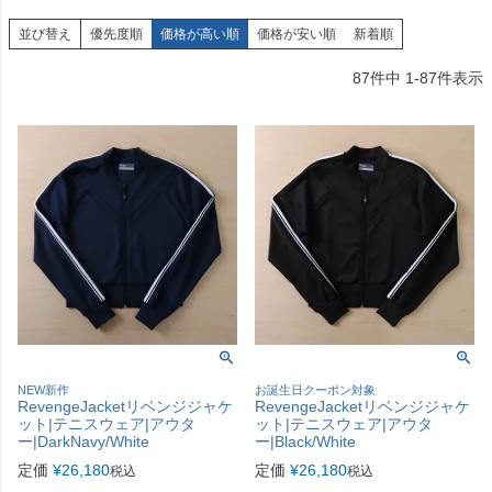
並び替え
優先度順
価格が高い順
価格が安い順
新着順
87
件中
1
-
87
件表示
NEW新作
お誕生日クーポン対象
RevengeJacketリベンジジャケ
RevengeJacketリベンジジャケ
ット|テニスウェア|アウタ
ット|テニスウェア|アウタ
ー|DarkNavy/White
ー|Black/White
定価
¥
26,180
定価
¥
26,180
税込
税込