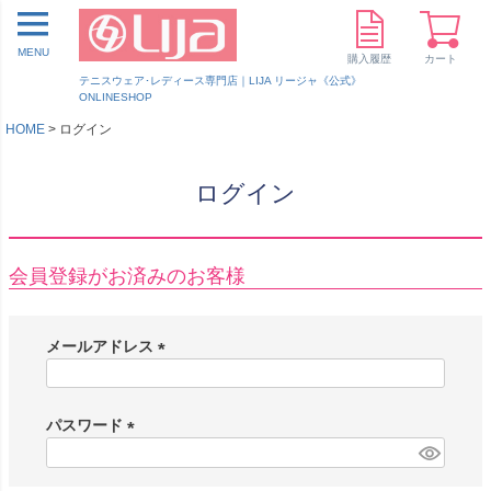
MENU
購入履歴
カート
テニスウェア･レディース専門店｜LIJA リージャ《公式》
ONLINESHOP
HOME
ログイン
ログイン
会員登録がお済みのお客様
メールアドレス
(
必
須
パスワード
)
(
必