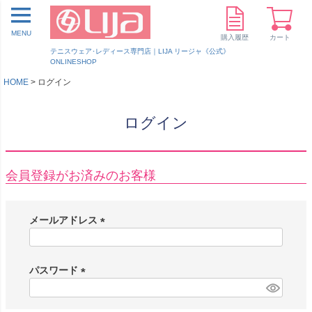
MENU
購入履歴
カート
テニスウェア･レディース専門店｜LIJA リージャ《公式》
ONLINESHOP
HOME
ログイン
ログイン
会員登録がお済みのお客様
メールアドレス
(
必
須
パスワード
)
(
必