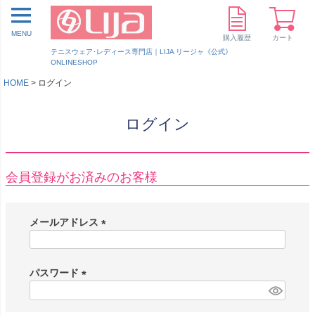
MENU
購入履歴
カート
テニスウェア･レディース専門店｜LIJA リージャ《公式》
ONLINESHOP
HOME
ログイン
ログイン
会員登録がお済みのお客様
メールアドレス
(
必
須
パスワード
)
(
必