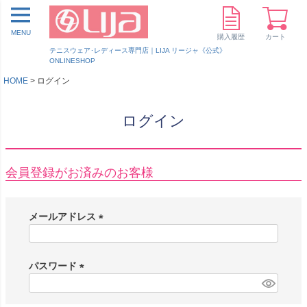
MENU
購入履歴
カート
テニスウェア･レディース専門店｜LIJA リージャ《公式》
ONLINESHOP
HOME
ログイン
ログイン
会員登録がお済みのお客様
メールアドレス
(
必
須
パスワード
)
(
必