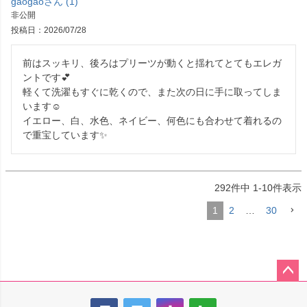
gaogao
1
非公開
投稿日
2026/07/28
前はスッキリ、後ろはプリーツが動くと揺れてとてもエレガ
ントです💕

軽くて洗濯もすぐに乾くので、また次の日に手に取ってしま
います☺️

イエロー、白、水色、ネイビー、何色にも合わせて着れるの
で重宝しています✨
292
件中
1
-
10
件表示
1
2
…
30
ペー
ジト