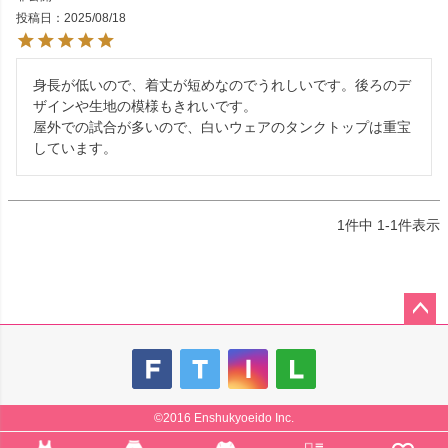
投稿日
2025/08/18
身長が低いので、着丈が短めなのでうれしいです。後ろのデ
ザインや生地の模様もきれいです。

屋外での試合が多いので、白いウェアのタンクトップは重宝
しています。
1
件中
1
-
1
件表示
ペー
ジト
ップ
へ
©2016 Enshukyoeido Inc.