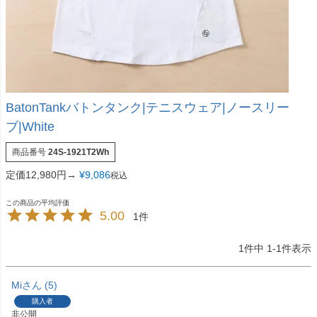
BatonTankバトンタンク|テニスウェア|ノースリー
ブ|White
商品番号
24S-1921T2Wh
定価12,980円→
¥
9,086
税込
5.00
1
1
件中
1
-
1
件表示
Mi
5
購入者
非公開