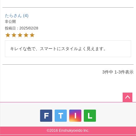
たら
4
非公開
投稿日
2025/02/28
キレイな色で、スマートにスタイルよく見えます。
3
件中
1
-
3
件表示
ペー
ジト
ップ
へ
©2016 Enshukyoeido Inc.