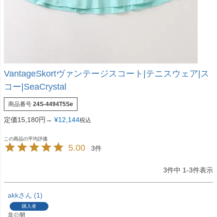
VantageSkortヴァンテージスコート|テニスウェア|ス
コー|SeaCrystal
商品番号
24S-4494T5Se
定価15,180円→
¥
12,144
税込
5.00
3
3
件中
1
-
3
件表示
akk
1
購入者
非公開