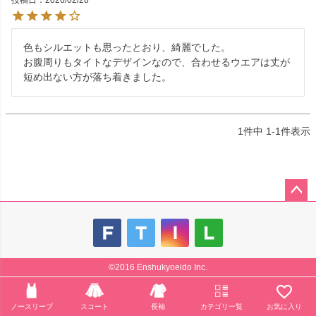
投稿日
2026/02/28
色もシルエットも思ったとおり、綺麗でした。

お腹周りもタイトなデザインなので、合わせるウエアは丈が
短め出ない方が落ち着きました。
1
件中
1
-
1
件表示
ペー
ジト
ップ
へ
©2016 Enshukyoeido Inc.
ノースリーブ
スコート
長袖
カテゴリ一覧
お気に入り