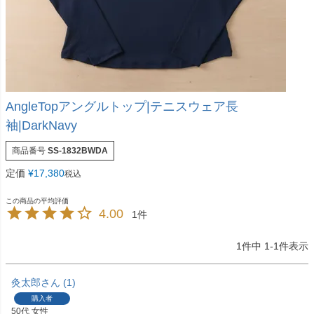
AngleTopアングルトップ|テニスウェア長
袖|DarkNavy
商品番号
SS-1832BWDA
定価
¥
17,380
税込
4.00
1
1
件中
1
-
1
件表示
灸太郎
1
購入者
50代
女性