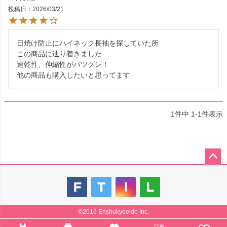
投稿日
2026/03/21
日焼け防止にハイネック長袖を探していた所

この商品に辿り着きました

速乾性、伸縮性がバツグン！

他の商品も購入したいと思ってます
1
件中
1
-
1
件表示
ペー
ジト
ップ
へ
©2016 Enshukyoeido Inc.