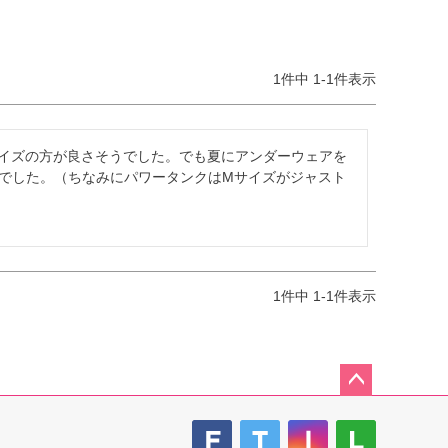
1
件中
1
-
1
件表示
Mサイズの方が良さそうでした。でも夏にアンダーウェアを
でした。（ちなみにパワータンクはMサイズがジャスト
1
件中
1
-
1
件表示
ペー
ジト