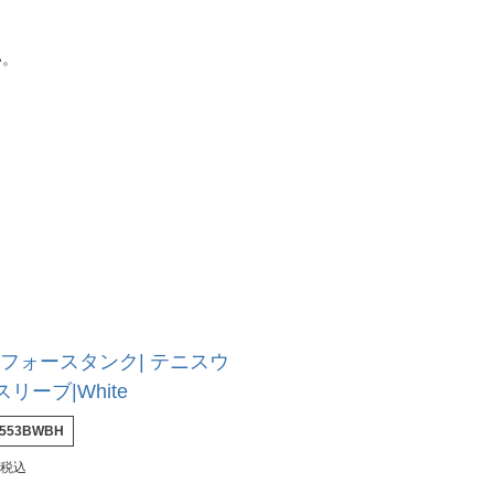
い。
ankフォースタンク| テニスウ
リーブ|White
1553BWBH
税込