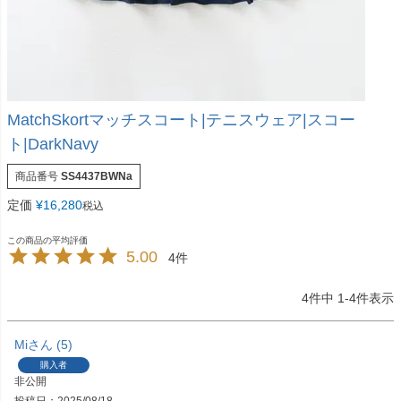
MatchSkortマッチスコート|テニスウェア|スコー
ト|DarkNavy
商品番号
SS4437BWNa
定価
¥
16,280
税込
5.00
4
4
件中
1
-
4
件表示
Mi
5
購入者
非公開