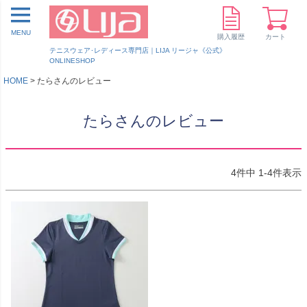
MENU
購入履歴
カート
テニスウェア･レディース専門店｜LIJA リージャ《公式》
ONLINESHOP
HOME
たらさんのレビュー
たらさんのレビュー
4
件中
1
-
4
件表示