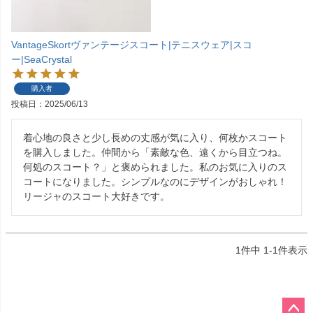
VantageSkortヴァンテージスコート|テニスウェア|スコ
ー|SeaCrystal
購入者
投稿日
2025/06/13
着心地の良さと少し長めの丈感が気に入り、何枚かスコート
を購入しました。仲間から「素敵な色、遠くから目立つね。
何処のスコート？」と褒められました。私のお気に入りのス
コートになりました。シンプルなのにデザインがおしゃれ！
リージャのスコート大好きです。
1
件中
1
-
1
件表示