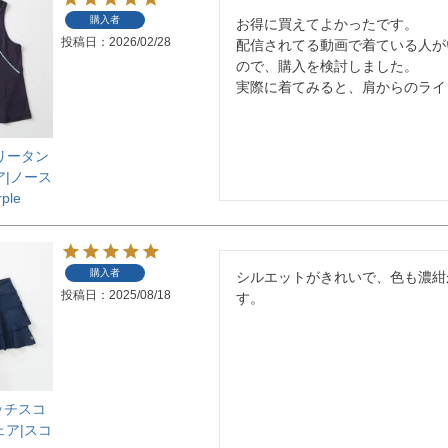
購入者
お得に買えてよかったです。

投稿日
2026/02/28
配信されてる動画で着ている人が
ので、購入を検討しました。

実際に着てみると、肩からのライ
デイリータン
ア|ノース
ple
購入者
シルエットがきれいで、色も濃紺
投稿日
2025/08/18
す。
マッチスコ
ェア|スコ