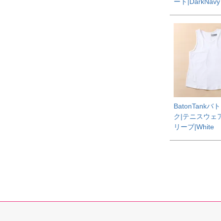
ート|DarkNavy
BatonTank
ク|テニスウェ
リーブ|White