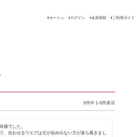
カートへ
ログイン
会員登録
ご利用ガイド
ー
5
件中
1
-
5
件表示
綺麗でした。

で、合わせるウエアは丈が短め出ない方が落ち着きまし