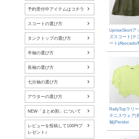
予約受付中アイテムはコチラ
スコートの選び方
UpriseSkor
ズスコート|テ
タンクトップの選び方
ート|Abocado/M
半袖の選び方
長袖の選び方
七分袖の選び方
アウターの選び方
RallyTopラリ
NEW「まとめ割」について
テニスウェア|
袖|Peridot
レビューを投稿して100Ptプ
レゼント♪