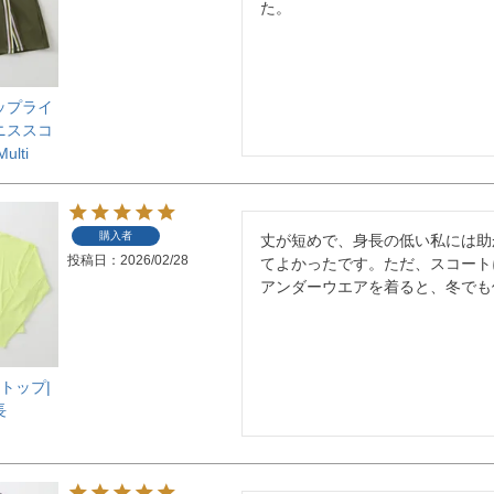
た。
tアップライ
ニススコ
ulti
購入者
丈が短めで、身長の低い私には助
投稿日
2026/02/28
てよかったです。ただ、スコート
アンダーウエアを着ると、冬でも
ートップ|
長