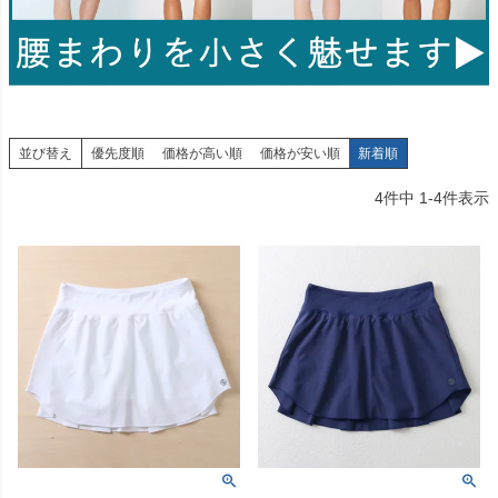
並び替え
優先度順
価格が高い順
価格が安い順
新着順
4
件中
1
-
4
件表示