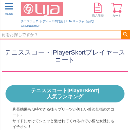
MENU
購入履歴
カート
テニスウェア･レディース専門店｜LIJA リージャ《公式》
ONLINESHOP
テニススコート|PlayerSkortプレイヤース
コート
テニススコート|PlayerSkort|
人気ランキング
脚長効果も期待できる後ろプリーツが美しい贅沢仕様のスコ
ート♪
サイドにかけてシュッと魅せれてくれるので小柄な女性にも
イチオシ！