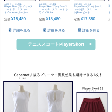
お誕生日クーポン対象
お誕生日クーポン対象
お誕生日クーポン対象
お誕
PlayerSkortプレイヤース
PlayerSkortプレイヤース
PlayerSkortプレイヤース
Pl
コート|テニススコー
コート|テニススコート|ホ
コート|テニススコー
コ
ト|Cabernetカバルネ
ワイトWhite
ト|Beetビート
ト|
¥
18,480
¥
18,480
¥
17,380
定価
定価
定価
定
詳細を見る
詳細を見る
詳細を見る
テニススコートPlayerSkort