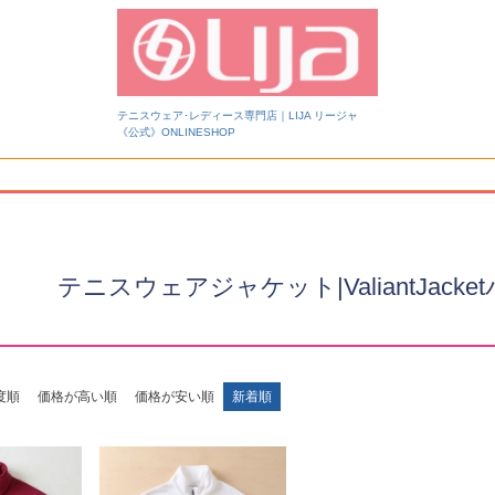
テニスウェア･レディース専門店｜LIJA リージャ
《公式》ONLINESHOP
検索
テニスウェアジャケット|ValiantJac
度順
価格が高い順
価格が安い順
新着順