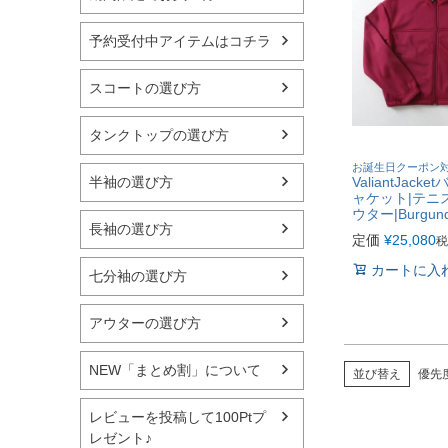
予約受付中アイテムはコチラ
スコートの選び方
タンクトップの選び方
お誕生日クーポン
ValiantJac
半袖の選び方
ャケット|テニ
ウター|Burgun
長袖の選び方
定価
¥
25,080
税
カートに入
七分袖の選び方
アウターの選び方
NEW「まとめ割」について
並び替え
優先
レビューを投稿して100Ptプ
レゼント♪