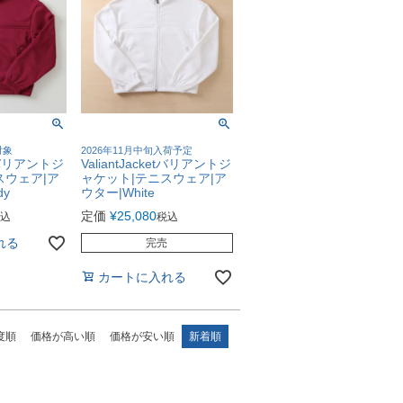
対象
2026年11月中旬入荷予定
ketバリアントジ
ValiantJacketバリアントジ
スウェア|ア
ャケット|テニスウェア|ア
dy
ウター|White
定価
¥
25,080
込
税込
れる
完売
カートに入れる
度順
価格が高い順
価格が安い順
新着順