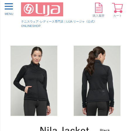
MENU
購入履歴
カート
テニスウェア･レディース専門店｜LIJA リージャ《公式》
ONLINESHOP