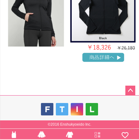
ペー
ジト
ップ
へ
©2016 Enshukyoeido Inc.