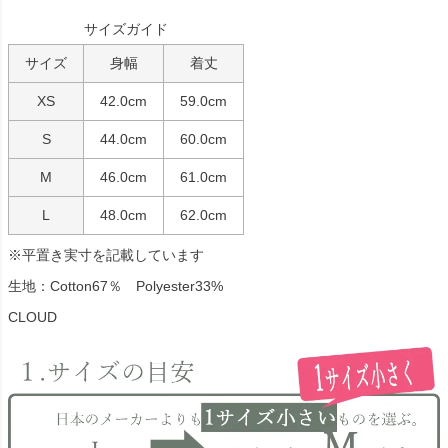
サイズガイド
サイズ
身幅
着丈
XS
42.0cm
59.0cm
S
44.0cm
60.0cm
M
46.0cm
61.0cm
L
48.0cm
62.0cm
※平置き実寸を記載しています
生地：Cotton67％ Polyester33%
CLOUD